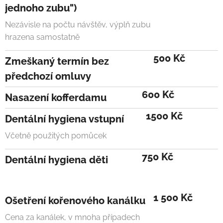
jednoho zubu")
Nezávisle na počtu návštěv, výplň zubu
hrazena samostatně
500 Kč
Zmeškaný termín bez
předchozí omluvy
600 Kč
Nasazení kofferdamu
1500 Kč
Dentální hygiena vstupní
Včetně použitých pomůcek
750 Kč
Dentální hygiena děti
1 500 Kč
Ošetření kořenového kanálku
Cena za kanálek, v mnoha případech