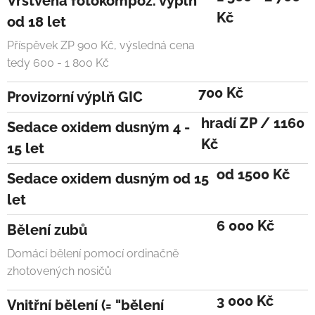
Vrstvená fotokompoz. výplň
Kč
od 18 let
Příspěvek ZP 900 Kč, výsledná cena
tedy 600 - 1 800 Kč
700 Kč
Provizorní výplň GIC
hradí ZP / 1160
Sedace oxidem dusným 4 -
Kč
15 let
od 1500 Kč
Sedace oxidem dusným od 15
let
6 000 Kč
Bělení zubů
Domácí bělení pomocí ordinačně
zhotovených nosičů
3 000 Kč
Vnitřní bělení (= "bělení