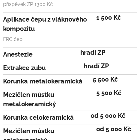
příspěvek ZP 1300 Kč
1 500 Kč
Aplikace čepu z vláknového
kompozitu
FRC čep
hradí ZP
Anestezie
hradí ZP
Extrakce zubu
5 500 Kč
Korunka metalokeramická
5 500 Kč
Mezičlen můstku
metalokeramický
od 5 000 Kč
Korunka celokeramická
od 5 000 Kč
Mezičlen můstku