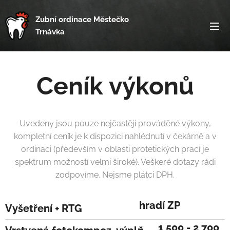
Zubní ordinace Městečko
Trnávka
Ceník výkonů
Uvedeny jsou pouze nejčastěji prováděné výkony,
kompletní ceník je k dispozici nahlédnutí v čekárně a v
ordinaci (především v oblasti protetických prací je
spektrum možností velmi široké). Veškeré dotazy rádi
zodpovíme. Nejsme plátci DPH.
hradí ZP
Vyšetření + RTG
1 500 - 2 700